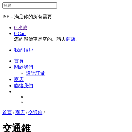
ISE – 滿足你的所有需要
0
收藏
0
Cart
您的報價車是空的。請去
商店
。
我的帳戶
首頁
關於我們
設計訂做
商店
聯絡我們
首頁
/
商店
/
交通錐
/
交通錐