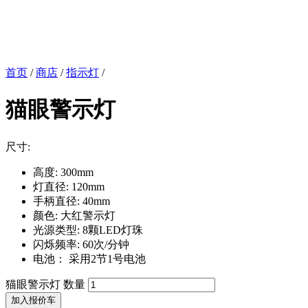
首页
/
商店
/
指示灯
/
猫眼警示灯
尺寸:
高度: 300mm
灯直径: 120mm
手柄直径: 40mm
颜色: 大红警示灯
光源类型: 8颗LED灯珠
闪烁频率: 60次/分钟
电池： 采用2节1号电池
猫眼警示灯 数量
加入报价车